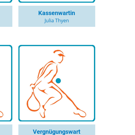
Kassenwartin
Julia Thyen
Vergnügungswart