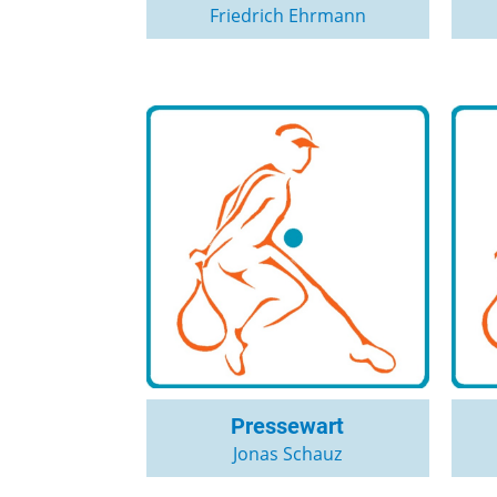
Friedrich Ehrmann
Pressewart
Jonas Schauz