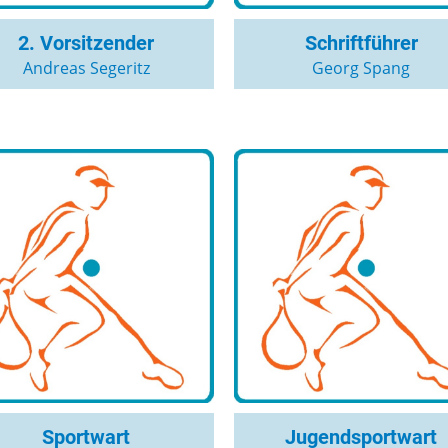
2. Vorsitzender
Schriftführer
Andreas Segeritz
Georg Spang
Sportwart
Jugendsportwart