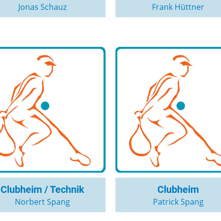
Jonas Schauz
Frank Hüttner
Clubheim / Technik
Clubheim
Norbert Spang
Patrick Spang