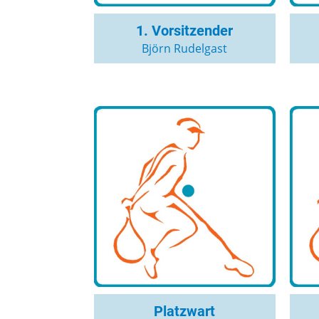
1. Vorsitzender
Björn Rudelgast
Platzwart