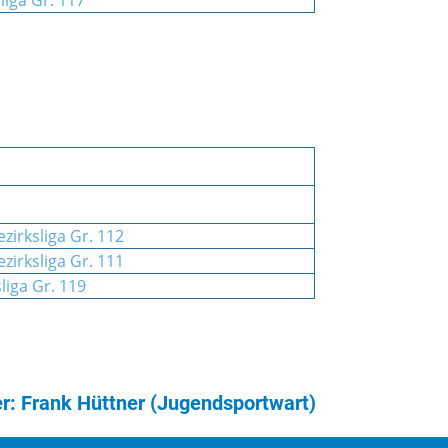
liga Gr. 117
zirksliga Gr. 112
zirksliga Gr. 111
liga Gr. 119
r: Frank Hüttner (Jugendsportwart)