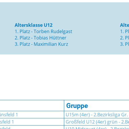
Altersklasse U12
Alt
1. Platz - Torben Rudelgast
1. P
2. Platz - Tobias Hüttner
2. P
3. Platz - Maximilian Kurz
3. P
Gruppe
nsfeld 1
U15m (4er) - 2.Bezirksliga Gr.
sfeld 1
Großfeld U12 (4er) grün - 2.Be