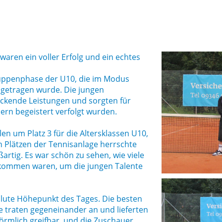
aren ein voller Erfolg und ein echtes
uppenphase der U10, die im Modus
sgetragen wurde. Die jungen
uckende Leistungen und sorgten für
rn begeistert verfolgt wurden.
n um Platz 3 für die Altersklassen U10,
n Plätzen der Tennisanlage herrschte
rtig. Es war schön zu sehen, wie viele
ekommen waren, um die jungen Talente
olute Höhepunkt des Tages. Die besten
se traten gegeneinander an und lieferten
örmlich greifbar, und die Zuschauer