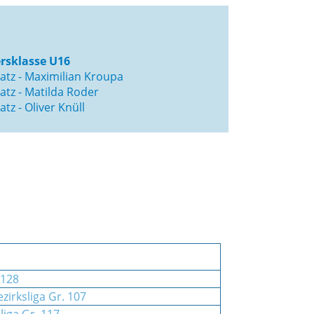
ersklasse U16
latz - Maximilian Kroupa
latz - Matilda Roder
latz - Oliver Knüll
 128
zirksliga Gr. 107