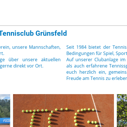
Tennisclub Grünsfeld
erein, unsere Mannschaften,
Seit 1984 bietet der Tennis
t.
Bedingungen für Spiel, Spo
ge über unsere aktuellen
Auf unserer Clubanlage im
erne direkt vor Ort.
als auch erfahrene Tennissp
euch herzlich ein, gemein
Freude am Tennis zu erlebe